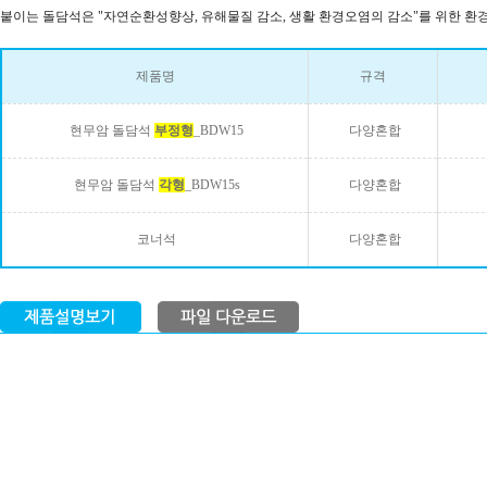
붙이는 돌담석은 "자연순환성향상, 유해물질 감소, 생활 환경오염의 감소"를 위한 
제품명
규격
현무암 돌담석
부정형
_BDW15
다양혼합
현무암 돌담석
각형
_BDW15s
다양혼합
코너석
다양혼합