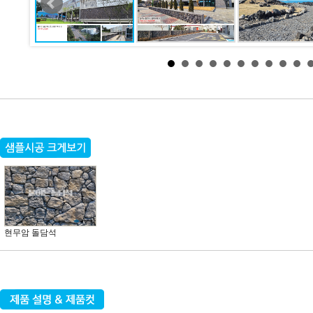
현무암 돌담석