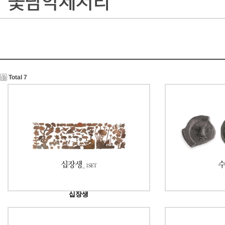
Total 7
십장생