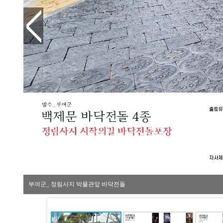
부여군_ 정림사지 박물관앞 바닥전돌