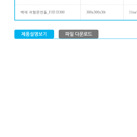
백제 귀형문전돌_FJD D300
300x300x30t
11ea