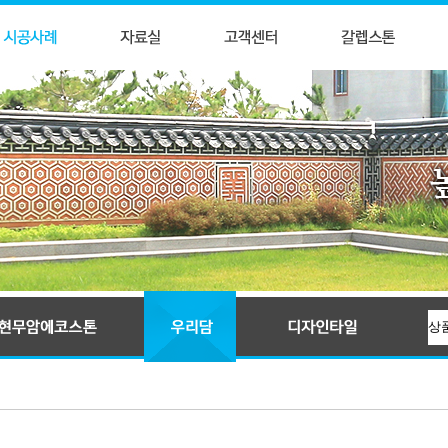
입술와편
귀갑문양석
전통문양타일
KS인증제품, 신한옥타일자재, 우리담, 현무암에코스톤, 와편타일, 현무암돌담석
전돌
만자문양석
꽃담악세사리
줄눈전돌
교직문양석
몰딩석