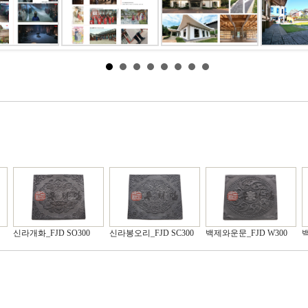
신라개화_FJD SO300
신라봉오리_FJD SC300
백제와운문_FJD W300
백