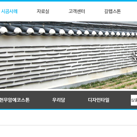
입술와편
귀갑문양석
전통문양타일
KS인증제품, 신한옥타일자재, 우리담, 현무암에코스톤, 와편타일, 현무암돌담석
전돌
만자문양석
꽃담악세사리
줄눈전돌
교직문양석
몰딩석