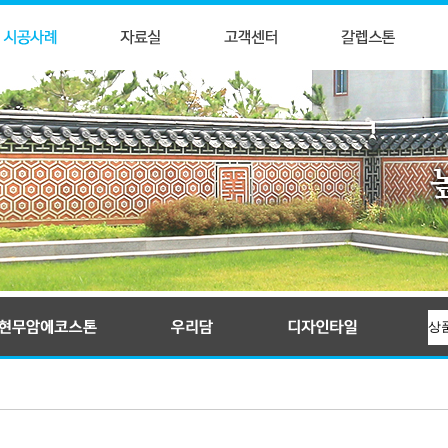
입술와편
귀갑문양석
전통문양타일
KS인증제품, 신한옥타일자재, 우리담, 현무암에코스톤, 와편타일, 현무암돌담석
전돌
만자문양석
꽃담악세사리
줄눈전돌
교직문양석
몰딩석